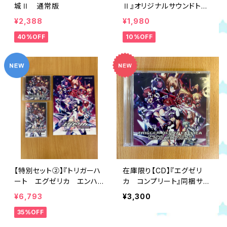
城Ⅱ 通常版
Ⅱ』オリジナルサウンドトラ
ック『RE：Music of World
¥2,388
¥1,980
Order』（NAOMI音源版）
40%OFF
10%OFF
【特別セット②】『トリガーハ
在庫限り【CD】『エグゼリ
ート エグゼリカ エンハン
カ コンプリート』同梱サン
スド』20周年アニバーサリ
トラ「Re:サウンドアンカーコ
¥6,793
¥3,300
ーパック
ンプリート」
35%OFF