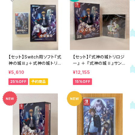
【セット】Switch用ソフト『式
【セット】『式神の城トリロジ
神の城Ⅲ』＋式神の城トリロ
ー』 ＋ 『式神の城Ⅱ』サント
ジービジュアルファンブック
ラCD（NAOMI音源版）
¥5,610
¥12,155
B級品
25%OFF
予約商品
15%OFF