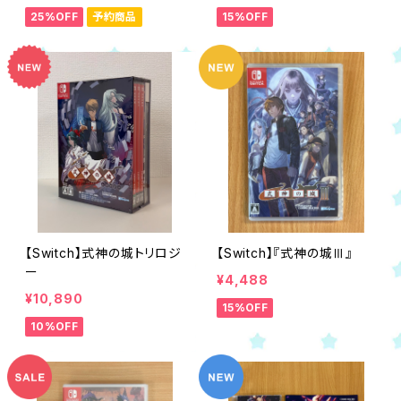
25%OFF
予約商品
15%OFF
【Switch】式神の城トリロジ
【Switch】『式神の城Ⅲ』
ー
¥4,488
¥10,890
15%OFF
10%OFF