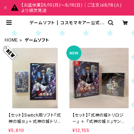
【お盆休業】8/10(月)～8/16(日)｜ご注文は8/18(火)
より順次発送
ゲームソフト | コスモマキアー公式オ
ンラインショップ
HOME
ゲームソフト
【セット】Switch用ソフト『式
【セット】『式神の城トリロジ
神の城Ⅲ』＋式神の城トリロ
ー』 ＋ 『式神の城Ⅱ』サント
ジービジュアルファンブック
ラCD（NAOMI音源版）
¥5,610
¥12,155
B級品