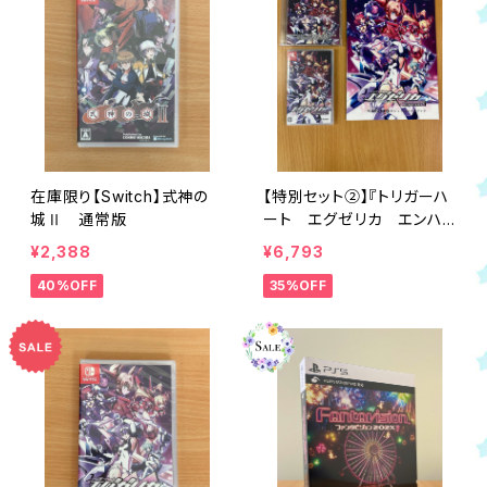
在庫限り【Switch】式神の
【特別セット②】『トリガーハ
城Ⅱ 通常版
ート エグゼリカ エンハン
スド』20周年アニバーサリ
¥2,388
¥6,793
ーパック
40%OFF
35%OFF