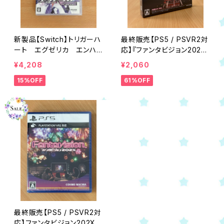
新製品【Switch】トリガーハ
最終販売【PS5 / PSVR2対
ート エグゼリカ エンハン
応】『ファンタビジョン202X
スド
特装版』
¥4,208
¥2,060
15%OFF
61%OFF
最終販売【PS5 / PSVR2対
応】ファンタビジョン202X