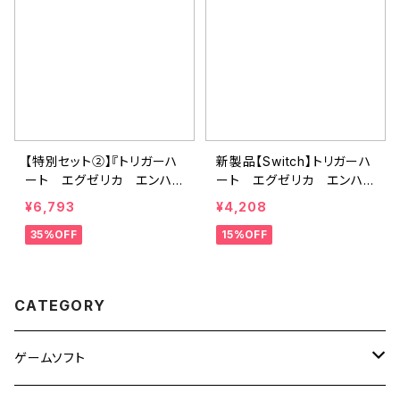
【特別セット②】『トリガーハ
新製品【Switch】トリガーハ
ート エグゼリカ エンハン
ート エグゼリカ エンハン
スド』20周年アニバーサリ
スド
¥6,793
¥4,208
ーパック
35%OFF
15%OFF
CATEGORY
ゲームソフト