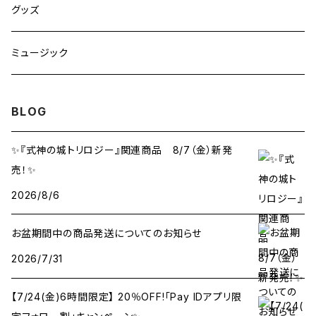
Nintendo Switch
グッズ
PS5
ミュージック
BLOG
✨『式神の城トリロジー』関連商品 8/7（金）新発
売！✨
2026/8/6
お盆期間中の商品発送についてのお知らせ
2026/7/31
【7/24(金)6時間限定】 20％OFF!「Pay IDアプリ限