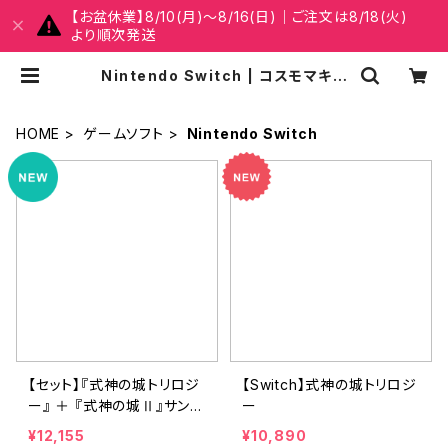
【お盆休業】8/10(月)～8/16(日)｜ご注文は8/18(火)
より順次発送
Nintendo Switch | コスモマキア
ー公式オンラインショップ
HOME
ゲームソフト
Nintendo Switch
【セット】『式神の城トリロジ
【Switch】式神の城トリロジ
ー』 ＋ 『式神の城Ⅱ』サント
ー
ラCD（NAOMI音源版）
¥12,155
¥10,890